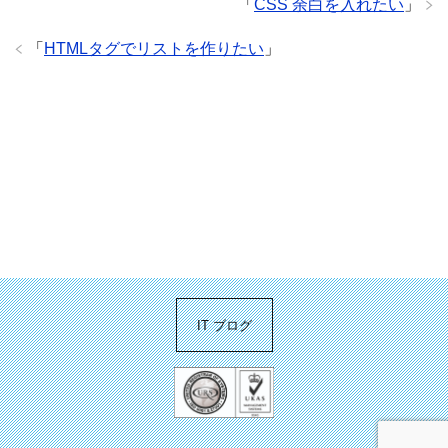
「
CSS 余白を入れたい
」
「
HTMLタグでリストを作りたい
」
IT ブログ