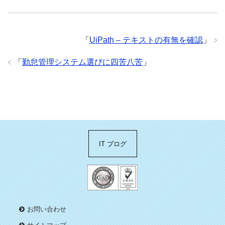
「
UiPath – テキストの有無を確認
」
「
勤怠管理システム選びに四苦八苦
」
IT ブログ
お問い合わせ