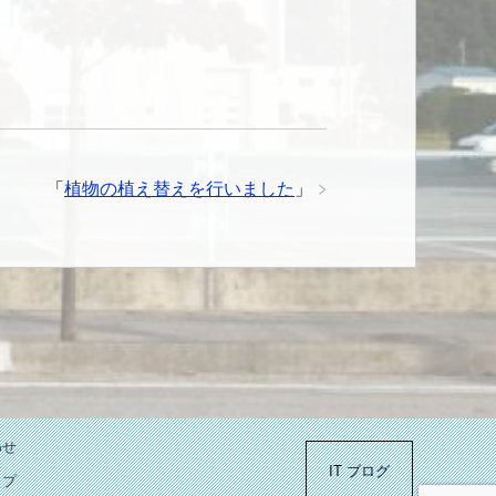
「
植物の植え替えを行いました
」
わせ
IT ブログ
ップ