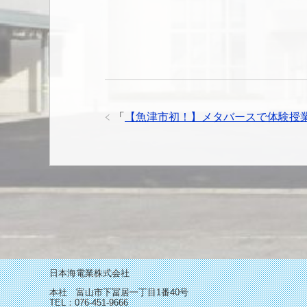
「
【魚津市初！】メタバースで体験授
日本海電業株式会社
本社 富山市下冨居一丁目1番40号
TEL：076-451-9666