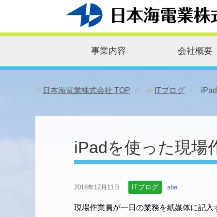
事業内容
会社概要
日本海電業株式会社
TOP
ITブログ
iP
iPadを使った現
ITブログ
2018年12月11日
abe
現場作業員が一日の業務を紙媒体に記入