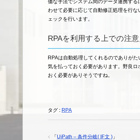
価な手法でシステム間のデータ連携する
わせて必要に応じて自動修正処理を行な
ェックを行います。
RPAを利用する上での注意
RPAは自動処理してくれるのでありが
気を払っておく必要があります。野良ロ
おく必要がありそうですね。
タグ :
RPA
「
UiPath – 条件分岐( IF文 )
」