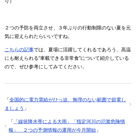
り）
２つの予防を両立させ、３年ぶりの行動制限のない夏を元
気に迎えられたらいいですね。
こちらの記事
では、夏場に活躍してくれるであろう、高温
にも耐えられる“車載できる非常食”について紹介している
ので、ぜひ参考にしてみてください。
「
全国的に電力需給がひっ迫、無理のない範囲で節電し
ましょう
」
「
「線状降水帯による大雨」「指定河川の氾濫危険情
報」 ２つの予測情報の運用が今月開始
」